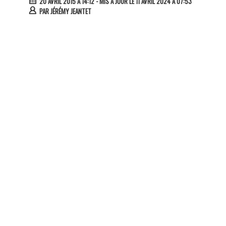
20 AVRIL 2015 À 14:12
- MIS À JOUR LE 11 AVRIL 2024 À 07:53
PAR
JÉRÉMY JEANTET