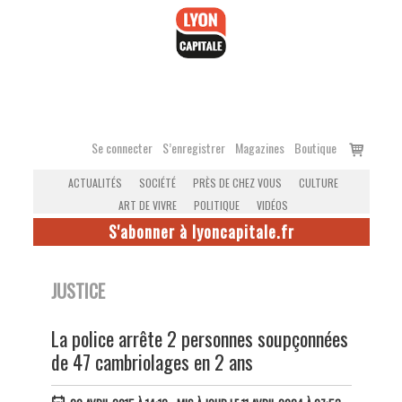
Accéder
au
contenu
Voir
Se connecter
S’enregistrer
Magazines
Boutique
le
ACTUALITÉS
SOCIÉTÉ
PRÈS DE CHEZ VOUS
CULTURE
panier
ART DE VIVRE
POLITIQUE
VIDÉOS
S'abonner à lyoncapitale.fr
JUSTICE
La police arrête 2 personnes soupçonnées
de 47 cambriolages en 2 ans