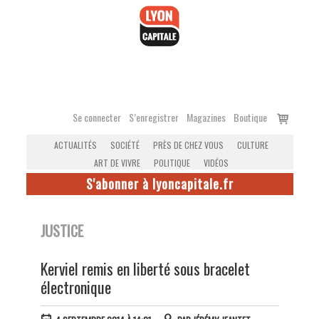
Accéder
au
contenu
Voir
Se connecter
S’enregistrer
Magazines
Boutique
le
ACTUALITÉS
SOCIÉTÉ
PRÈS DE CHEZ VOUS
CULTURE
panier
ART DE VIVRE
POLITIQUE
VIDÉOS
S'abonner à lyoncapitale.fr
JUSTICE
Kerviel remis en liberté sous bracelet
électronique