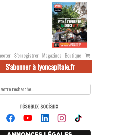
Voir
necter
S’enregistrer
Magazines
Boutique
le
S'abonner à lyoncapitale.fr
panier
réseaux sociaux