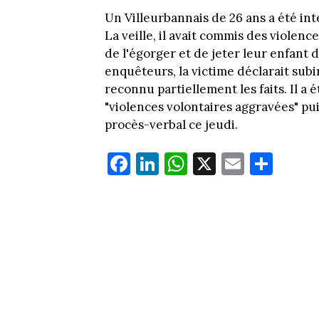
Un Villeurbannais de 26 ans a été inte
La veille, il avait commis des violence
de l'égorger et de jeter leur enfant d
enquêteurs, la victime déclarait sub
reconnu partiellement les faits. Il a
"violences volontaires aggravées" pui
procès-verbal ce jeudi.
Fa
Li
W
X
E
Pa
ce
nk
ha
m
rt
bo
ed
ts
ail
ag
ok
In
Ap
er
p