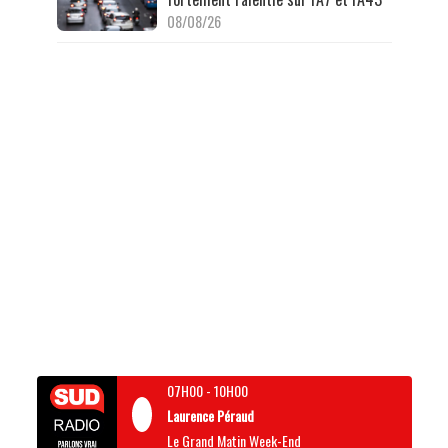
08/08/26
07H00
-
10H00
Laurence Péraud
Le Grand Matin Week-End