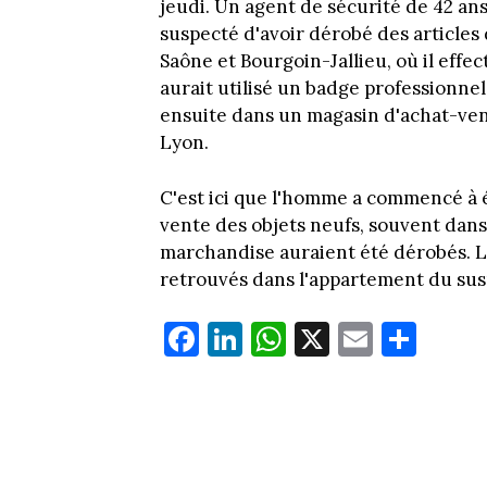
jeudi. Un agent de sécurité de 42 ans
suspecté d'avoir dérobé des articles
Saône et Bourgoin-Jallieu, où il effec
aurait utilisé un badge professionnel 
ensuite dans un magasin d'achat-vent
Lyon.
C'est ici que l'homme a commencé à év
vente des objets neufs, souvent dans
marchandise auraient été dérobés. Lor
retrouvés dans l'appartement du suspe
Fa
Li
W
X
E
Pa
ce
nk
ha
m
rt
bo
ed
ts
ail
ag
ok
In
Ap
er
p