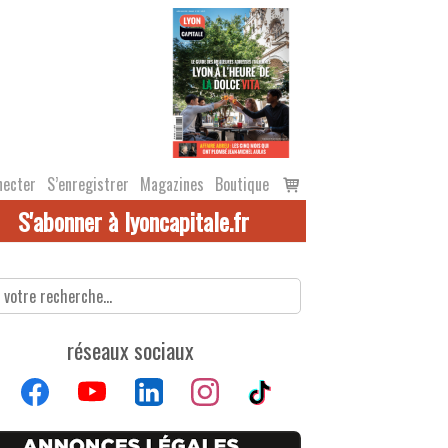
Voir
necter
S’enregistrer
Magazines
Boutique
le
S'abonner à lyoncapitale.fr
panier
réseaux sociaux