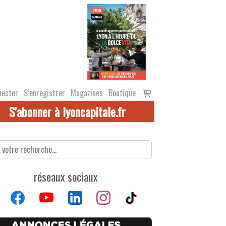
Voir
necter
S’enregistrer
Magazines
Boutique
le
S'abonner à lyoncapitale.fr
panier
réseaux sociaux