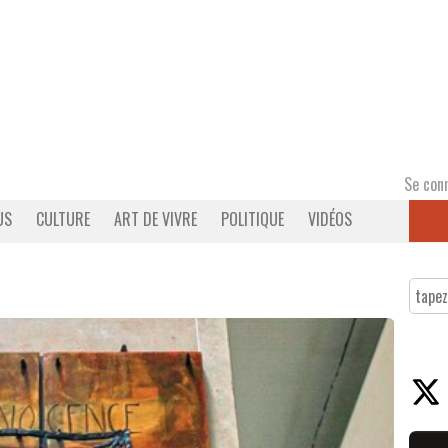
Se con
US
CULTURE
ART DE VIVRE
POLITIQUE
VIDÉOS