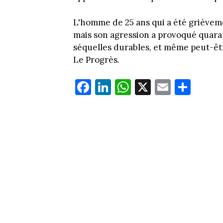
L'homme de 25 ans qui a été grièveme
mais son agression a provoqué quarant
séquelles durables, et même peut-êt
Le Progrès.
Fa
Li
W
X
E
Pa
ce
nk
ha
m
rt
bo
ed
ts
ail
ag
ok
In
Ap
er
p