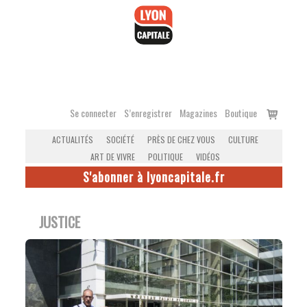
Accéder
au
contenu
Voir
Se connecter
S’enregistrer
Magazines
Boutique
le
ACTUALITÉS
SOCIÉTÉ
PRÈS DE CHEZ VOUS
CULTURE
panier
ART DE VIVRE
POLITIQUE
VIDÉOS
S'abonner à lyoncapitale.fr
JUSTICE