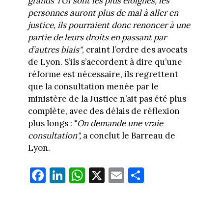
grands TGI sont les plus éloignés, les
personnes auront plus de mal à aller en
justice, ils pourraient donc renoncer à une
partie de leurs droits en passant par
d’autres biais"
, craint l’ordre des avocats
de Lyon. S’ils s’accordent à dire qu’une
réforme est nécessaire, ils regrettent
que la consultation menée par le
ministère de la Justice n’ait pas été plus
complète, avec des délais de réflexion
plus longs : "
On demande une vraie
consultation",
a conclut le Barreau de
Lyon.
Fa
Li
W
X
E
Pa
ce
nk
ha
m
rt
bo
ed
ts
ail
ag