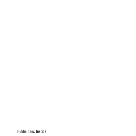
ok
In
Ap
er
p
Publié dans
Justice