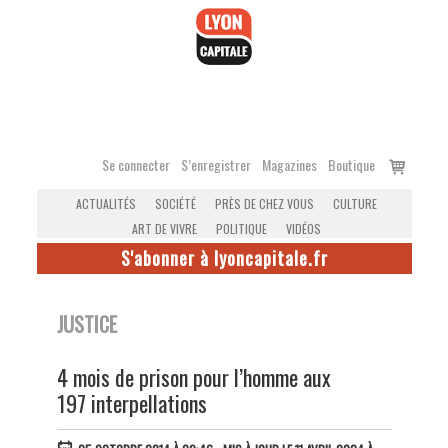
Accéder
au
contenu
Voir
Se connecter
S’enregistrer
Magazines
Boutique
le
ACTUALITÉS
SOCIÉTÉ
PRÈS DE CHEZ VOUS
CULTURE
panier
ART DE VIVRE
POLITIQUE
VIDÉOS
S'abonner à lyoncapitale.fr
JUSTICE
4 mois de prison pour l’homme aux
197 interpellations