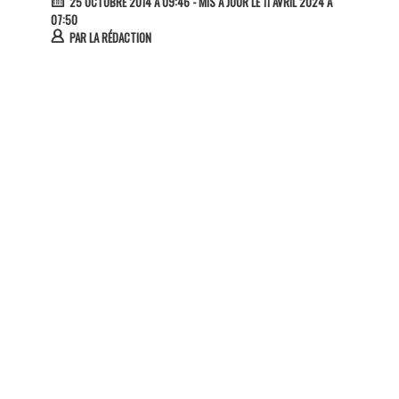
25 OCTOBRE 2014 À 09:46
- MIS À JOUR LE 11 AVRIL 2024 À
07:50
PAR
LA RÉDACTION