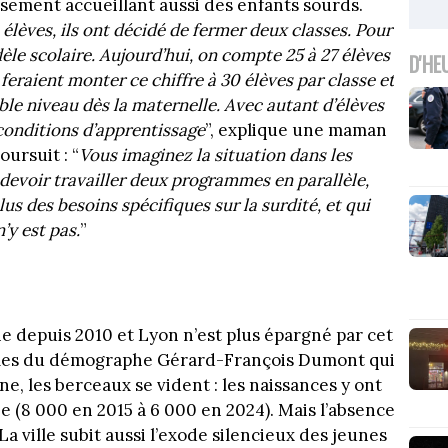
ssement accueillant aussi des enfants sourds.
 élèves, ils ont décidé de fermer deux classes. Pour
le scolaire. Aujourd’hui, on compte 25 à 27 élèves
D'HE
feraient monter ce chiffre à 30 élèves par classe et
ble niveau dès la maternelle. Avec autant d’élèves
 conditions d’apprentissage
”, explique une maman
ursuit : “
Vous imaginez la situation dans les
 devoir travailler deux programmes en parallèle,
us des besoins spécifiques sur la surdité, et qui
’y est pas.
”
ine depuis 2010 et Lyon n’est plus épargné par cet
ermes du démographe Gérard-François Dumont qui
ne, les berceaux se vident : les naissances y ont
ee (8 000 en 2015 à 6 000 en 2024). Mais l’absence
a ville subit aussi l’exode silencieux des jeunes