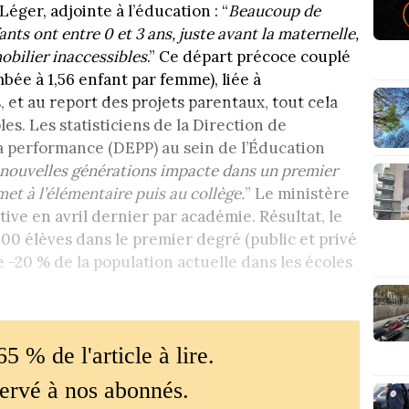
ger, adjointe à l’éducation : “
Beaucoup de
nts ont entre 0 et 3 ans, juste avant la maternelle,
obilier inaccessibles
.” Ce départ précoce couplé
mbée à 1,56 enfant par femme), liée à
 et au report des projets parentaux, tout cela
les. Les statisticiens de la Direction de
 la performance (DEPP) au sein de l’Éducation
s nouvelles générations impacte dans un premier
et à l’élémentaire puis au collège.
” Le ministère
tive en avril dernier par académie. Résultat, le
000 élèves dans le premier degré (public et privé
 -20 % de la population actuelle dans les écoles
65 % de l'article à lire.
servé à nos abonnés.