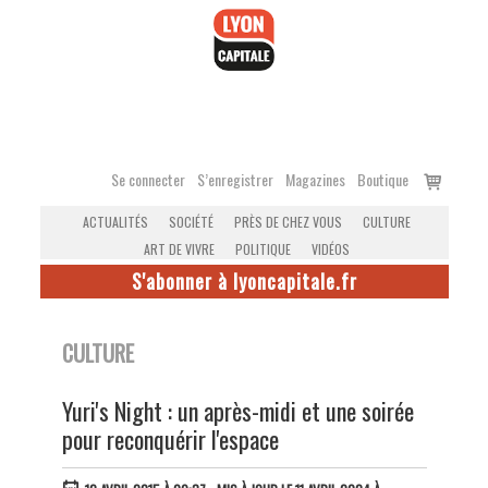
Accéder
au
contenu
Voir
Se connecter
S’enregistrer
Magazines
Boutique
le
ACTUALITÉS
SOCIÉTÉ
PRÈS DE CHEZ VOUS
CULTURE
panier
ART DE VIVRE
POLITIQUE
VIDÉOS
S'abonner à lyoncapitale.fr
CULTURE
Yuri's Night : un après-midi et une soirée
pour reconquérir l'espace