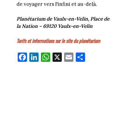
de voyager vers l'infini et au-delà.
Planétarium de Vaulx-en-Velin, Place de
la Nation – 69120 Vaulx-en-Velin
Tarifs et informations sur le site du planétarium
Fa
Li
W
X
E
Pa
ce
nk
ha
m
rt
bo
ed
ts
ail
ag
ok
In
Ap
er
p