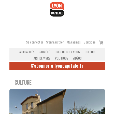
Accéder
au
contenu
Voir
Se connecter
S’enregistrer
Magazines
Boutique
le
ACTUALITÉS
SOCIÉTÉ
PRÈS DE CHEZ VOUS
CULTURE
panier
ART DE VIVRE
POLITIQUE
VIDÉOS
S'abonner à lyoncapitale.fr
CULTURE