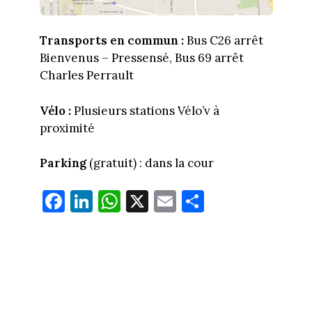
Transports en commun :
Bus C26 arrêt
Bienvenus – Pressensé, Bus 69 arrêt
Charles Perrault
Vélo :
Plusieurs stations Vélo’v à
proximité
Parking
(gratuit) : dans la cour
Fa
Li
W
X
E
Pa
ce
nk
ha
m
rt
bo
ed
ts
ail
ag
ok
In
Ap
er
p