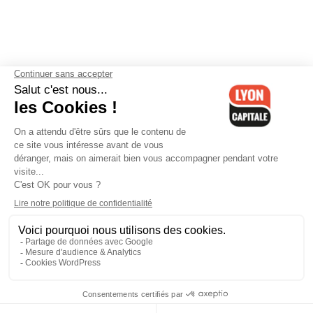
Contactez-nous
-
Mentions légales
-
CGV
-
Politique de
confidentialité
-
Gestion des cookies
-
Lyon Capitale TV
-
Archives
Lyon Capitale
Lyon Capitale - 51 avenue Maréchal Foch - CS 40091 - 69456 Lyon
Cedex 06