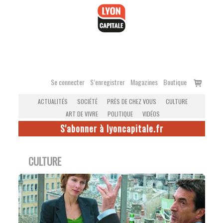
Accéder
au
contenu
Voir
Se connecter
S’enregistrer
Magazines
Boutique
le
ACTUALITÉS
SOCIÉTÉ
PRÈS DE CHEZ VOUS
CULTURE
panier
ART DE VIVRE
POLITIQUE
VIDÉOS
S'abonner à lyoncapitale.fr
CULTURE