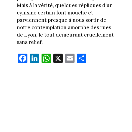
Mais à la vérité, quelques répliques d’un
cynisme certain font mouche et
parviennent presque à nous sortir de
notre contemplation amorphe des rues
de Lyon, le tout demeurant cruellement
sans relief.
Fa
Li
W
X
E
Pa
ce
nk
ha
m
rt
bo
ed
ts
ail
ag
ok
In
Ap
er
p