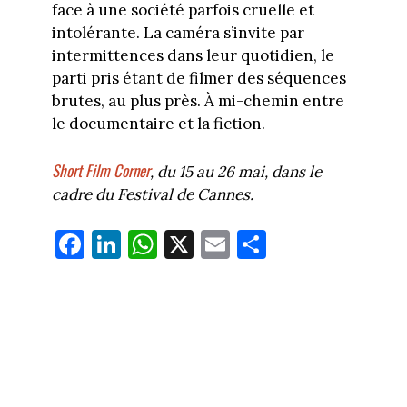
face à une société parfois cruelle et
intolérante. La caméra s’invite par
intermittences dans leur quotidien, le
parti pris étant de filmer des séquences
brutes, au plus près. À mi-chemin entre
le documentaire et la fiction.
Short Film Corner
, du 15 au 26 mai, dans le
cadre du Festival de Cannes.
Fa
Li
W
X
E
Pa
ce
nk
ha
m
rt
bo
ed
ts
ail
ag
ok
In
Ap
er
p