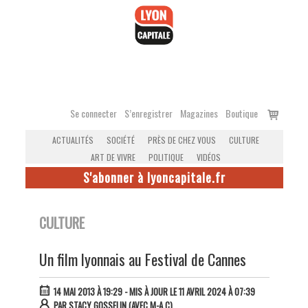
Accéder
au
contenu
Voir
Se connecter
S’enregistrer
Magazines
Boutique
le
ACTUALITÉS
SOCIÉTÉ
PRÈS DE CHEZ VOUS
CULTURE
panier
ART DE VIVRE
POLITIQUE
VIDÉOS
S'abonner à lyoncapitale.fr
CULTURE
Un film lyonnais au Festival de Cannes
14 MAI 2013 À 19:29
- MIS À JOUR LE 11 AVRIL 2024 À 07:39
PAR
STACY GOSSELIN (AVEC M-A.C)