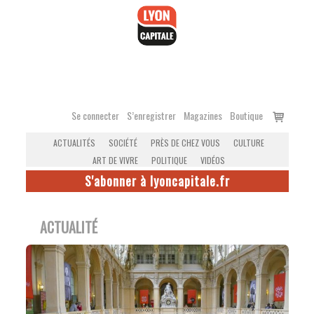
Accéder
au
contenu
Voir
Se connecter
S’enregistrer
Magazines
Boutique
le
ACTUALITÉS
SOCIÉTÉ
PRÈS DE CHEZ VOUS
CULTURE
panier
ART DE VIVRE
POLITIQUE
VIDÉOS
S'abonner à lyoncapitale.fr
ACTUALITÉ