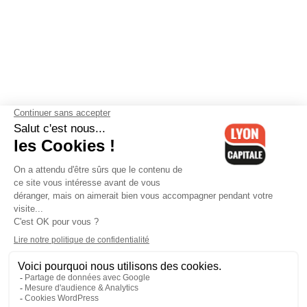
Contactez-nous
-
Mentions légales
-
CGV
-
Politique de
confidentialité
-
Gestion des cookies
-
Lyon Capitale TV
-
Archives
Lyon Capitale