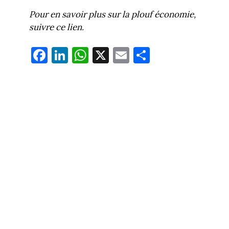
Pour en savoir plus sur la plouf économie,
suivre ce lien.
Fa
Li
W
X
E
Pa
ce
nk
ha
m
rt
bo
ed
ts
ail
ag
ok
In
Ap
er
p