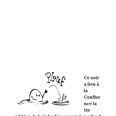
Ce soir
a lieu à
la
Conflue
nce la
11e