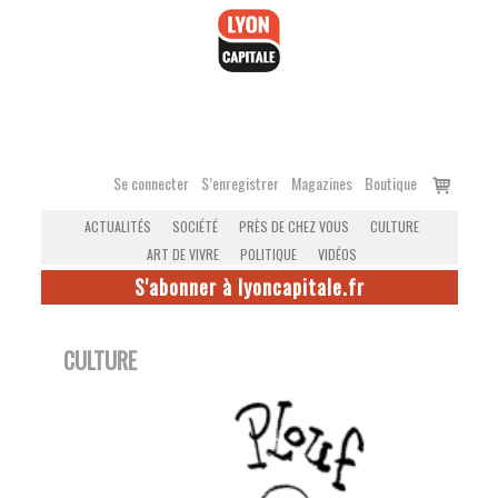
Accéder
au
contenu
Voir
Se connecter
S’enregistrer
Magazines
Boutique
le
ACTUALITÉS
SOCIÉTÉ
PRÈS DE CHEZ VOUS
CULTURE
panier
ART DE VIVRE
POLITIQUE
VIDÉOS
S'abonner à lyoncapitale.fr
CULTURE