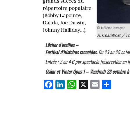
grands succès du
répertoire populaire
(Bobby Lapointe,
Dalida, Joe Dassin,
© Hélène Junique
Johnny Halliday…).
A. Chambost / Th
Lâcher d’oreilles –
Festival d’histoires racontées.
Du 23 au 25 octo
Entrée : 2 ou 4 € par spectacle (réservation en l
Oskar et Victor Opus 1 – Vendredi 23 octobre à
Fa
Li
W
X
E
Pa
ce
nk
ha
m
rt
bo
ed
ts
ail
ag
ok
In
Ap
er
p