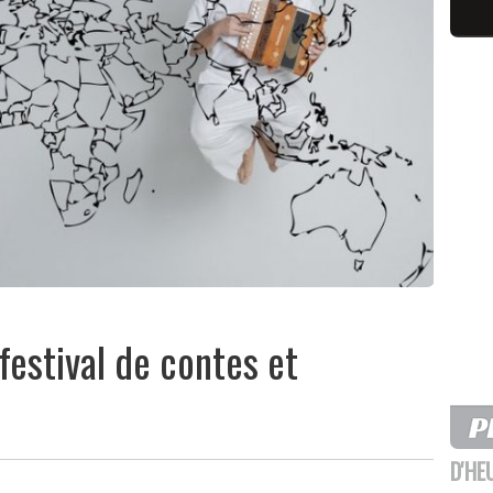
 festival de contes et
D'HE