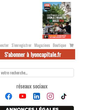
Voir
necter
S’enregistrer
Magazines
Boutique
le
S'abonner à lyoncapitale.fr
panier
réseaux sociaux