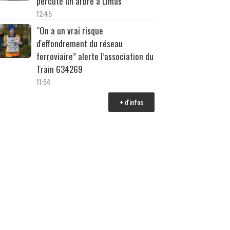
percuté un arbre à Limas
12:45
“On a un vrai risque
d'effondrement du réseau
ferroviaire” alerte l’association du
Train 634269
11:54
+ d'infos