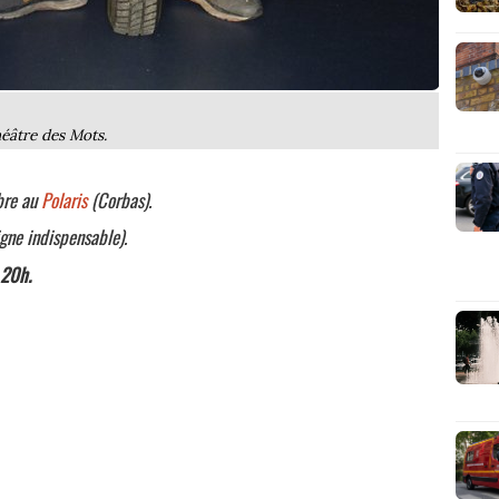
éâtre des Mots.
bre au
Polaris
(Corbas).
igne indispensable).
 20h.