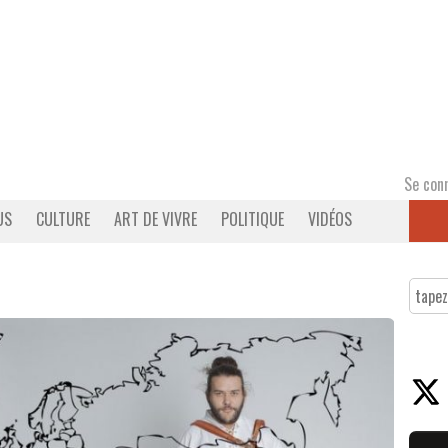
Se con
US
CULTURE
ART DE VIVRE
POLITIQUE
VIDÉOS