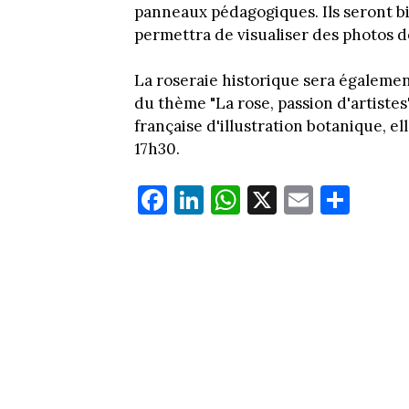
panneaux pédagogiques. Ils seront b
permettra de visualiser des photos d
La roseraie historique sera égalemen
du thème "La rose, passion d'artistes"
française d'illustration botanique, el
17h30.
Fa
Li
W
X
E
Pa
ce
nk
ha
m
rt
bo
ed
ts
ail
ag
ok
In
Ap
er
p