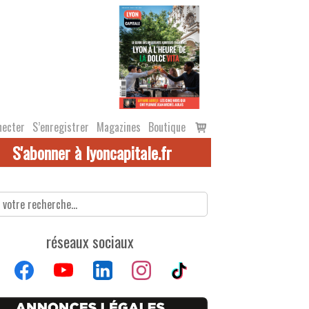
Voir
necter
S’enregistrer
Magazines
Boutique
le
S'abonner à lyoncapitale.fr
panier
réseaux sociaux