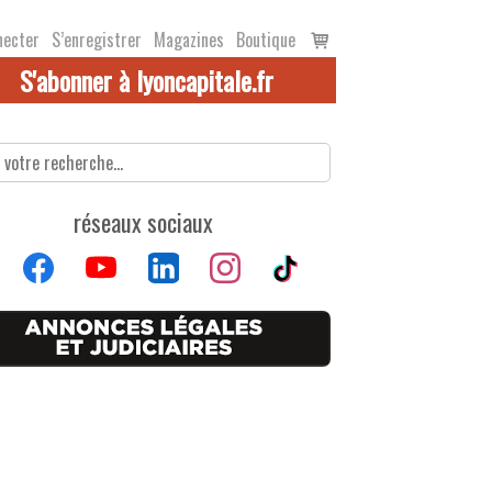
Voir
necter
S’enregistrer
Magazines
Boutique
le
S'abonner à lyoncapitale.fr
panier
réseaux sociaux