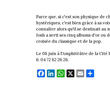
Parce que, si c'est son physique de c
hystériques, c'est bien grâce à sa voi
connaître alors qu'il se destinait au
Josh a serti ses cinq albums d'or ou d
croisée du classique et de la pop.
Le 08 juin à l'Amphitéâtre de la Cité
6. 04 72 82 26 26.
Fa
Li
W
X
E
Pa
ce
nk
ha
m
rt
bo
ed
ts
ail
ag
ok
In
Ap
er
p