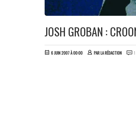
JOSH GROBAN : CROO
6 JUIN 2007 À 00:00
PAR
LA RÉDACTION
1