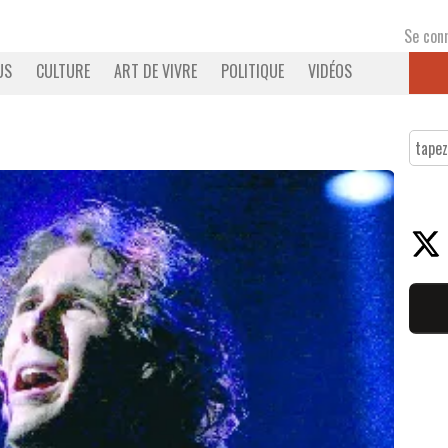
Se con
US
CULTURE
ART DE VIVRE
POLITIQUE
VIDÉOS