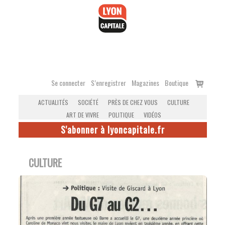
Accéder
au
contenu
Voir
Se connecter
S’enregistrer
Magazines
Boutique
le
ACTUALITÉS
SOCIÉTÉ
PRÈS DE CHEZ VOUS
CULTURE
panier
ART DE VIVRE
POLITIQUE
VIDÉOS
S'abonner à lyoncapitale.fr
CULTURE