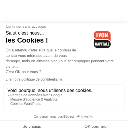
Contactez-nous
-
Mentions légales
-
CGV
-
Politique de
confidentialité
-
Gestion des cookies
-
Lyon Capitale TV
-
Archives
Lyon Capitale
Lyon Capitale - 51 avenue Maréchal Foch - CS 40091 - 69456 Lyon
Cedex 06