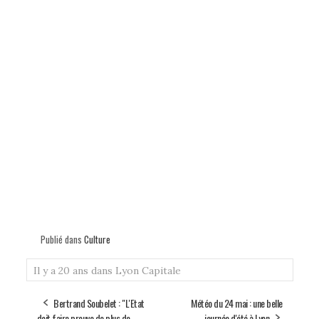
Publié dans
Culture
Il y a 20 ans dans Lyon Capitale
Bertrand Soubelet : "L'Etat
Météo du 24 mai : une belle
doit faire preuve de plus de
journée d'été à Lyon