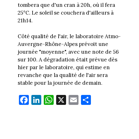
tombera que d'un cran à 20h, où il fera
25°C. Le soleil se couchera d'ailleurs à
21h14.
Côté qualité de l'air, le laboratoire Atmo-
Auvergne-Rhône-Alpes prévoit une
journée "moyenne", avec une note de 56
sur 100. A dégradation était prévue dès
hier par le laboratoire, qui estime en
revanche que la qualité de l'air sera
stable pour la journée de demain.
Fa
Li
W
X
E
Pa
ce
nk
ha
m
rt
bo
ed
ts
ail
ag
ok
In
Ap
er