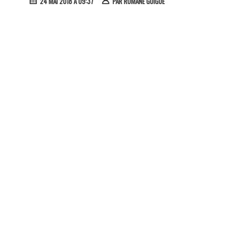
24 MAI 2018 À 09:37
PAR
ROMANE GUIGUE