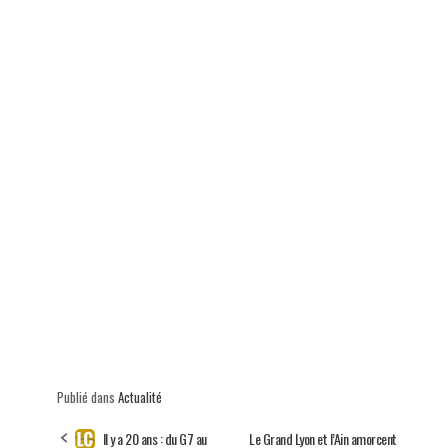
p
Publié dans
Actualité
Il y a 20 ans : du G7 au
Le Grand Lyon et l’Ain amorcent