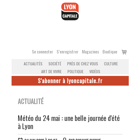
Accéder
au
contenu
Voir
Se connecter
S’enregistrer
Magazines
Boutique
le
ACTUALITÉS
SOCIÉTÉ
PRÈS DE CHEZ VOUS
CULTURE
panier
ART DE VIVRE
POLITIQUE
VIDÉOS
S'abonner à lyoncapitale.fr
ACTUALITÉ
Météo du 24 mai : une belle journée d'été
à Lyon