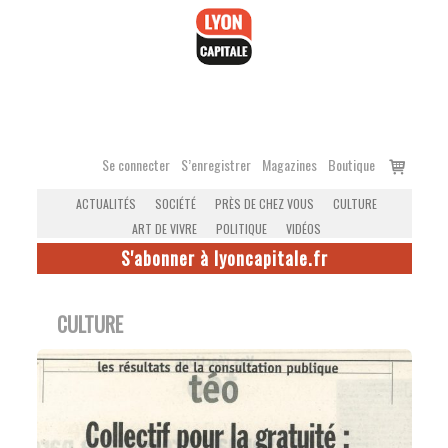
Accéder
au
contenu
Voir
Se connecter
S’enregistrer
Magazines
Boutique
le
ACTUALITÉS
SOCIÉTÉ
PRÈS DE CHEZ VOUS
CULTURE
panier
ART DE VIVRE
POLITIQUE
VIDÉOS
S'abonner à lyoncapitale.fr
CULTURE