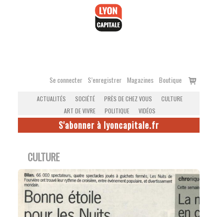
Accéder
au
contenu
Voir
Se connecter
S’enregistrer
Magazines
Boutique
le
ACTUALITÉS
SOCIÉTÉ
PRÈS DE CHEZ VOUS
CULTURE
panier
ART DE VIVRE
POLITIQUE
VIDÉOS
S'abonner à lyoncapitale.fr
CULTURE