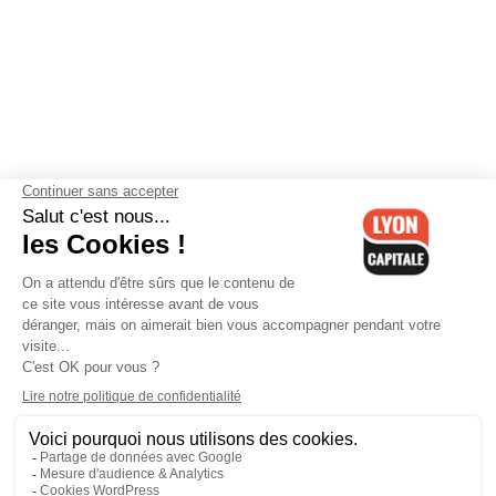
Contactez-nous
-
Mentions légales
-
CGV
-
Politique de
confidentialité
-
Gestion des cookies
-
Lyon Capitale TV
-
Archives