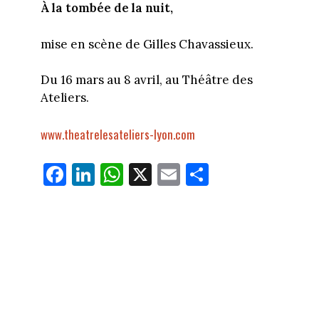
À la tombée de la nuit,
mise en scène de Gilles Chavassieux.
Du 16 mars au 8 avril, au Théâtre des
Ateliers.
www.theatrelesateliers-lyon.com
Fa
Li
W
X
E
Pa
ce
nk
ha
m
rt
bo
ed
ts
ail
ag
ok
In
Ap
er
p