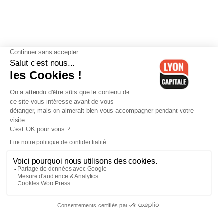
Contactez-nous
-
Mentions légales
-
CGV
-
Politique de
confidentialité
-
Gestion des cookies
-
Lyon Capitale TV
-
Archives
Lyon Capitale
Lyon Capitale - 51 avenue Maréchal Foch - CS 40091 - 69456 Lyon
Cedex 06