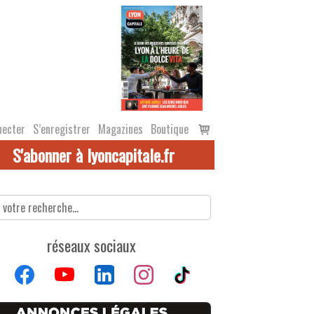
Voir
necter
S’enregistrer
Magazines
Boutique
le
S'abonner à lyoncapitale.fr
panier
réseaux sociaux