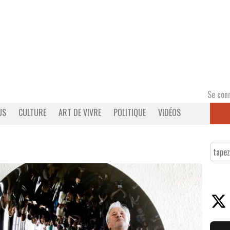
Se con
US
CULTURE
ART DE VIVRE
POLITIQUE
VIDÉOS