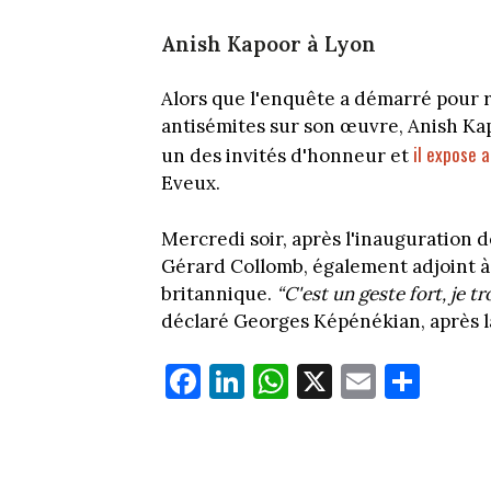
Anish Kapoor à Lyon
Alors que l'enquête a démarré pour r
antisémites sur son œuvre, Anish Kapo
il expose 
un des invités d'honneur et
Eveux.
Mercredi soir, après l'inauguration de
Gérard Collomb, également adjoint à l
britannique.
“C'est un geste fort, je t
déclaré Georges Képénékian, après la 
Fa
Li
W
X
E
Pa
ce
nk
ha
m
rt
bo
ed
ts
ail
ag
ok
In
Ap
er