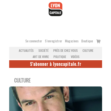
Accéder
au
contenu
Voir
Se connecter
S’enregistrer
Magazines
Boutique
le
ACTUALITÉS
SOCIÉTÉ
PRÈS DE CHEZ VOUS
CULTURE
panier
ART DE VIVRE
POLITIQUE
VIDÉOS
S'abonner à lyoncapitale.fr
CULTURE