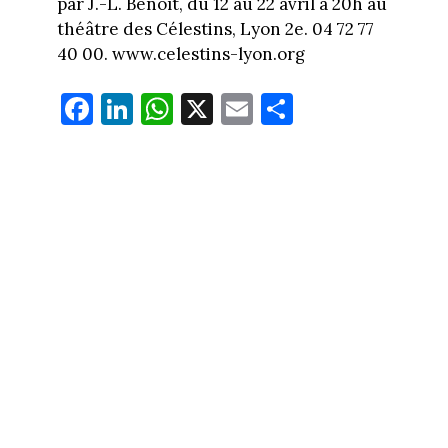
par J.-L. Benoît, du 12 au 22 avril à 20h au
théâtre des Célestins, Lyon 2e. 04 72 77
40 00. www.celestins-lyon.org
Fa
Li
W
X
E
Pa
ce
nk
ha
m
rt
bo
ed
ts
ail
ag
ok
In
Ap
er
p