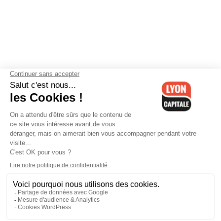
Contactez-nous
-
Mentions légales
-
CGV
-
Politique de
confidentialité
-
Gestion des cookies
-
Lyon Capitale TV
-
Archives
Lyon Capitale