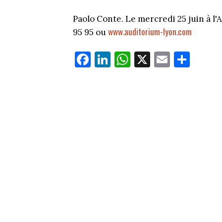
Paolo Conte. Le mercredi 25 juin à l'
www.auditorium-lyon.com
95 95 ou
Fa
Li
W
X
E
Pa
ce
nk
ha
m
rt
bo
ed
ts
ail
ag
ok
In
Ap
er
p