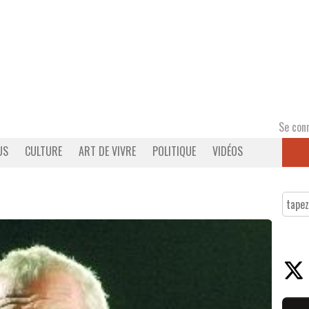
Se con
US
CULTURE
ART DE VIVRE
POLITIQUE
VIDÉOS