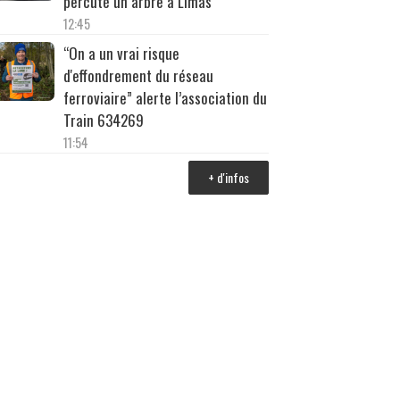
percuté un arbre à Limas
12:45
“On a un vrai risque
d'effondrement du réseau
ferroviaire” alerte l’association du
Train 634269
11:54
+ d'infos