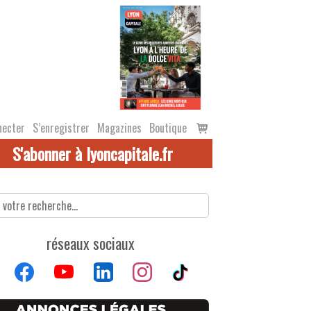
Voir
necter
S’enregistrer
Magazines
Boutique
le
S'abonner à lyoncapitale.fr
panier
réseaux sociaux