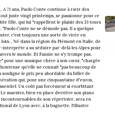
.. A 71 ans, Paolo Conte continue à ravir des
tout juste vingt printemps, se passionne pour ce
 fille, qui lui "rappellent le plaisir des 33 tours
 "Paolo Conte ne se démode pas. Il a quelque
uter, c'est toujours une sorte de virée en
loin... Né dans la région du Piémont en Italie, de
r-interprète a su séduire par-delà les Alpes pour
avers le monde. Et Fannie ne s'y trompe pas,
e" pour une musique chère à son cœur, "chargée
u honteuse qu'elle ne connait "pas beaucoup de
 souligne le prix peu abordable du billet de
nération qui, pour une cinquantaine d'euros,
essentiel. Un coût pas forcément si exorbitant
 Le maestro, bien en place derrière son piano
incontournables de son répertoire, sera en
onal de Lyon avec, à la baguette, l'illustre