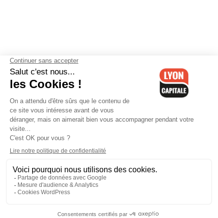
Contactez-nous
-
Mentions légales
-
CGV
-
Politique de
confidentialité
-
Gestion des cookies
-
Lyon Capitale TV
-
Archives
Lyon Capitale
Lyon Capitale - 51 avenue Maréchal Foch - CS 40091 - 69456 Lyon