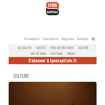
Accéder
au
contenu
Voir
Se connecter
S’enregistrer
Magazines
Boutique
le
ACTUALITÉS
SOCIÉTÉ
PRÈS DE CHEZ VOUS
CULTURE
panier
ART DE VIVRE
POLITIQUE
VIDÉOS
S'abonner à lyoncapitale.fr
CULTURE