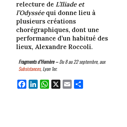
relecture de
L’Iliade et
l’Odyssée
qui donne lieu à
plusieurs créations
chorégraphiques, dont une
performance d’un habitué des
lieux,
Alexandre Roccoli
.
Fragments d’Homère –
Du 8 au 22 septembre, aux
Subsistances
, Lyon 1er.
Fa
Li
W
X
E
Pa
ce
nk
ha
m
rt
bo
ed
ts
ail
ag
ok
In
Ap
er
p