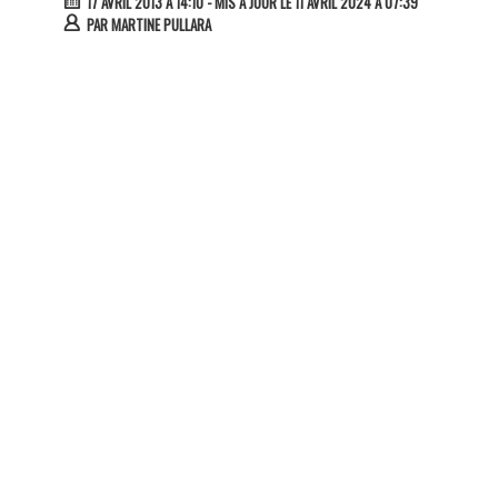
17 AVRIL 2013 À 14:10
- MIS À JOUR LE 11 AVRIL 2024 À 07:39
PAR
MARTINE PULLARA