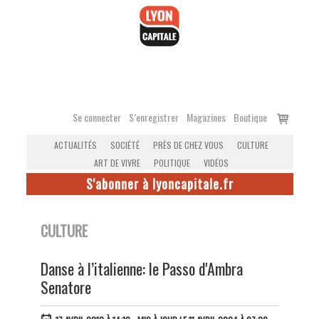
Accéder
au
contenu
Voir
Se connecter
S’enregistrer
Magazines
Boutique
le
ACTUALITÉS
SOCIÉTÉ
PRÈS DE CHEZ VOUS
CULTURE
panier
ART DE VIVRE
POLITIQUE
VIDÉOS
S'abonner à lyoncapitale.fr
CULTURE
Danse à l’italienne: le Passo d'Ambra
Senatore