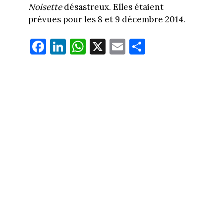
Noisette
désastreux. Elles étaient
prévues pour les 8 et 9 décembre 2014.
Fa
Li
W
X
E
Pa
ce
nk
ha
m
rt
bo
ed
ts
ail
ag
ok
In
Ap
er
p