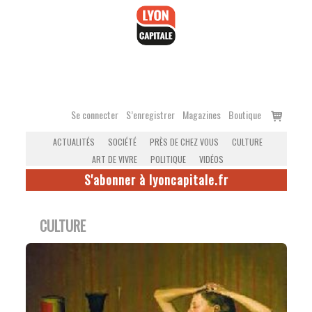
Accéder
au
contenu
Voir
Se connecter
S’enregistrer
Magazines
Boutique
le
ACTUALITÉS
SOCIÉTÉ
PRÈS DE CHEZ VOUS
CULTURE
panier
ART DE VIVRE
POLITIQUE
VIDÉOS
S'abonner à lyoncapitale.fr
CULTURE