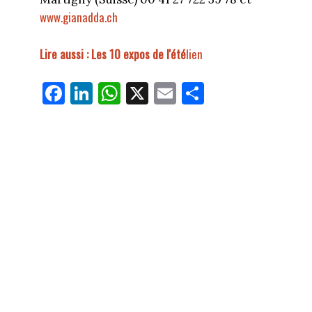
www.gianadda.ch
Lire aussi : Les 10 expos de l'été
lien
Fa
Li
W
X
E
Pa
ce
nk
ha
m
rt
bo
ed
ts
ail
ag
ok
In
Ap
er
p