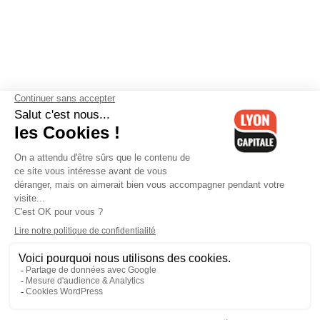
Contactez-nous
-
Mentions légales
-
CGV
-
Politique de
confidentialité
-
Gestion des cookies
-
Lyon Capitale TV
-
Archives
Lyon Capitale
Lyon Capitale - 51 avenue Maréchal Foch - CS 40091 - 69456 Lyon