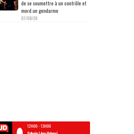
de se soumettre à un contrôle et
mord un gendarme
07/08/26
12H00
-
13H00
Sylvain Lévy-Valensi