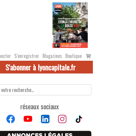
Voir
necter
S’enregistrer
Magazines
Boutique
le
S'abonner à lyoncapitale.fr
panier
réseaux sociaux