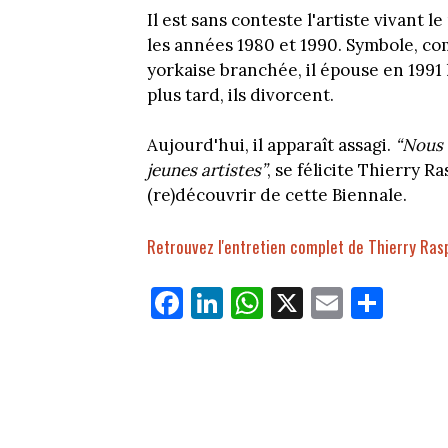
Il est sans conteste l'artiste vivant 
les années 1980 et 1990. Symbole, c
yorkaise branchée, il épouse en 1991 l
plus tard, ils divorcent.
Aujourd'hui, il apparaît assagi.
“Nous a
jeunes artistes”
, se félicite Thierry Ra
(re)découvrir de cette Biennale.
Retrouvez l'entretien complet de Thierry Raspa
Fa
Li
W
X
E
Pa
ce
nk
ha
m
rt
bo
ed
ts
ail
ag
ok
In
Ap
er
p