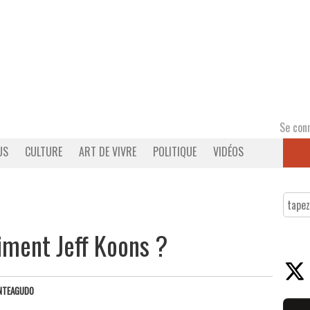
Se con
US
CULTURE
ART DE VIVRE
POLITIQUE
VIDÉOS
iment Jeff Koons ?
NTEAGUDO