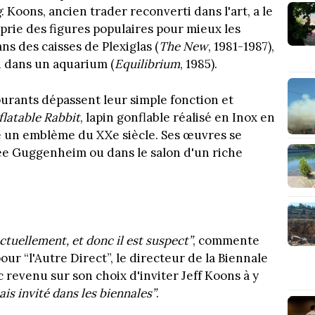
g
. Koons, ancien trader reconverti dans l'art, a le
oprie des figures populaires pour mieux les
ns des caisses de Plexiglas (
The New
, 1981-1987),
n dans un aquarium (
Equilibrium
, 1985).
courants dépassent leur simple fonction et
flatable Rabbit
, lapin gonflable réalisé en Inox en
 un emblème du XXe siècle. Ses œuvres se
sée Guggenheim ou dans le salon d'un riche
actuellement, et donc il est suspect”
, commente
our “l'Autre Direct”, le directeur de la Biennale
 revenu sur son choix d'inviter Jeff Koons à y
ais invité dans les biennales”
.