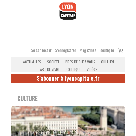
Accéder
au
contenu
Voir
Se connecter
S’enregistrer
Magazines
Boutique
le
ACTUALITÉS
SOCIÉTÉ
PRÈS DE CHEZ VOUS
CULTURE
panier
ART DE VIVRE
POLITIQUE
VIDÉOS
S'abonner à lyoncapitale.fr
CULTURE