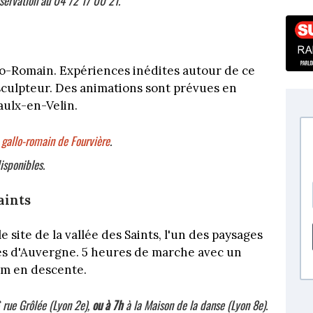
éservation au 04 72 17 00 21.
lo-Romain. Expériences inédites autour de ce
sculpteur. Des animations sont prévues en
aulx-en-Velin.
gallo-romain de Fourvière
.
isponibles.
aints
site de la vallée des Saints, l'un des paysages
ues d'Auvergne. 5 heures de marche avec un
 m en descente.
6 rue Grôlée (Lyon 2e),
ou à 7h
à la Maison de la danse (Lyon 8e).