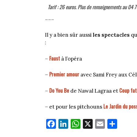
Tarif : 26 euros. Plus de renseignements au 04 
–––
Il y a bien sûr aussi
les spectacles
qu
:
Faust
–
à l’opéra
Premier amour
–
avec Sami Frey aux Cél
Do You Be
Coup fat
–
de Nawal Lagraa et
Le Jardin du pos
– et pour les pitchouns
Fa
Li
W
X
E
Pa
ce
nk
ha
m
rt