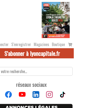
Voir
necter
S’enregistrer
Magazines
Boutique
le
S'abonner à lyoncapitale.fr
panier
réseaux sociaux