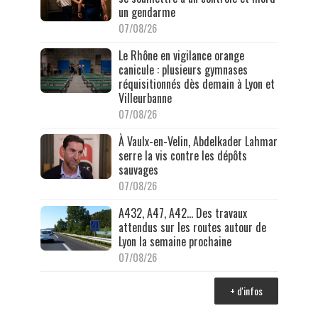
un gendarme
07/08/26
Le Rhône en vigilance orange
canicule : plusieurs gymnases
réquisitionnés dès demain à Lyon et
Villeurbanne
07/08/26
À Vaulx-en-Velin, Abdelkader Lahmar
serre la vis contre les dépôts
sauvages
07/08/26
A432, A47, A42… Des travaux
attendus sur les routes autour de
Lyon la semaine prochaine
07/08/26
+ d'infos