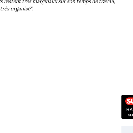
s restent très marginaux sur son temps de travail,
très organisé"
.