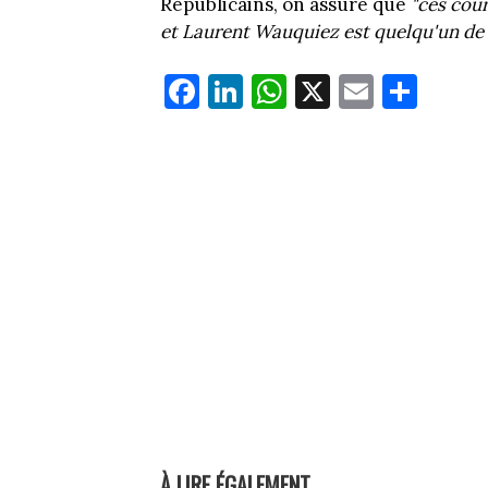
Républicains, on assure que
"ces cour
et Laurent Wauquiez est quelqu'un de 
Fa
Li
W
X
E
Pa
ce
nk
ha
m
rt
bo
ed
ts
ail
ag
ok
In
Ap
er
p
À LIRE ÉGALEMENT