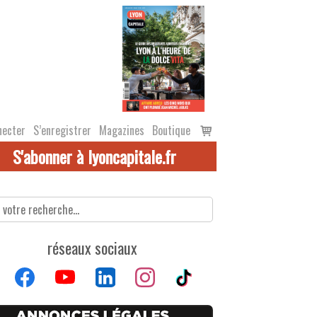
Voir
necter
S’enregistrer
Magazines
Boutique
le
S'abonner à lyoncapitale.fr
panier
réseaux sociaux