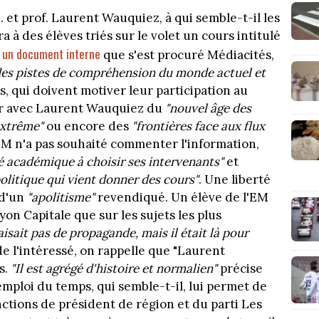
 et prof. Laurent Wauquiez, à qui semble-t-il les
 à des élèves triés sur le volet un cours intitulé
un document interne
n
que s'est procuré Médiacités,
des pistes de compréhension du monde actuel et
s, qui doivent motiver leur participation au
er avec Laurent Wauquiez du
"nouvel âge des
extrême"
ou encore des
"frontières face aux flux
l'EM n'a pas souhaité commenter l'information,
té académique à choisir ses intervenants"
et
politique qui vient donner des cours"
. Une liberté
 d'un
"apolitisme"
revendiqué. Un élève de l'EM
Lyon Capitale que sur les sujets les plus
faisait pas de propagande, mais il était là pour
de l'intéressé, on rappelle que "Laurent
s.
"Il est agrégé d'histoire et normalien"
précise
emploi du temps, qui semble-t-il, lui permet de
nctions de président de région et du parti Les