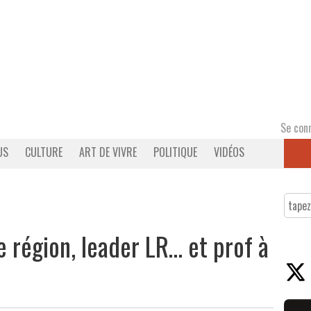
Se con
US
CULTURE
ART DE VIVRE
POLITIQUE
VIDÉOS
 région, leader LR… et prof à