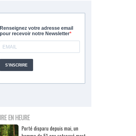
URE EN HEURE
Porté disparu depuis mai, un
homme de 51 ans retrouvé mort