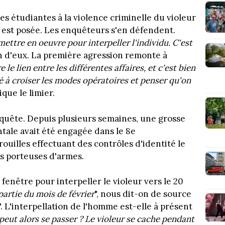
des étudiantes à la violence criminelle du violeur
n est posée. Les enquêteurs s'en défendent.
mettre en oeuvre pour interpeller l'individu. C'est
'un d'eux. La première agression remonte à
re le lien entre les différentes affaires, et c'est bien
né à croiser les modes opératoires et penser qu'on
lique le limier.
'enquête. Depuis plusieurs semaines, une grosse
tale avait été engagée dans le 8e
uilles effectuant des contrôles d'identité le
s porteuses d'armes.
enêtre pour interpeller le violeur vers le 20
partie du mois de février
", nous dit-on de source
". L'interpellation de l'homme est-elle à présent
peut alors se passer ? Le violeur se cache pendant