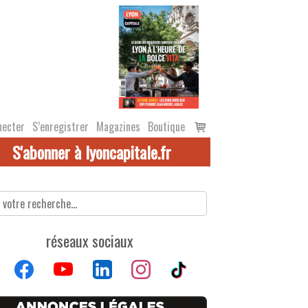
Voir
necter
S’enregistrer
Magazines
Boutique
le
S'abonner à lyoncapitale.fr
panier
réseaux sociaux