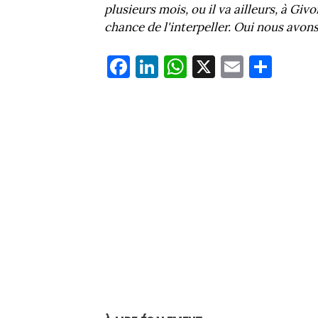
plusieurs mois, ou il va ailleurs, à Giv
chance de l'interpeller. Oui nous avons
Fa
Li
W
X
E
Pa
ce
nk
ha
m
rt
bo
ed
ts
ail
ag
ok
In
Ap
er
p