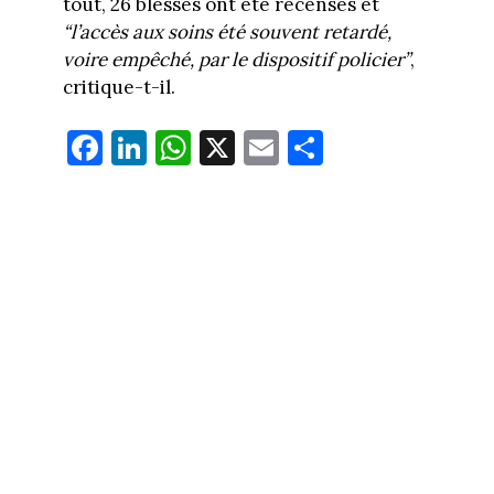
tout, 26 blessés ont été recensés et
“l’accès aux soins été souvent retardé,
voire empêché, par le dispositif policier”
,
critique-t-il.
Fa
Li
W
X
E
Pa
ce
nk
ha
m
rt
bo
ed
ts
ail
ag
ok
In
Ap
er
p