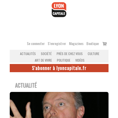
Accéder
au
contenu
Voir
Se connecter
S’enregistrer
Magazines
Boutique
le
ACTUALITÉS
SOCIÉTÉ
PRÈS DE CHEZ VOUS
CULTURE
panier
ART DE VIVRE
POLITIQUE
VIDÉOS
S'abonner à lyoncapitale.fr
ACTUALITÉ