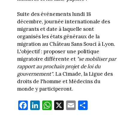
Suite des événements lundi 18
décembre, journée internationale des
migrants et date à laquelle sont
organisés les états généraux de la
migration au Château Sans Souci à Lyon.
L'objectif : proposer une politique
migratoire différente et
"se mobiliser par
rapport au prochain projet de loi du
gouvernement"
. La Cimade, la Ligue des
droits de l'homme et Médecins du
monde y participeront.
Fa
Li
W
X
E
Pa
ce
nk
ha
m
rt
bo
ed
ts
ail
ag
ok
In
Ap
er