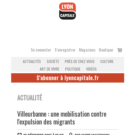
Accéder
au
contenu
Voir
Se connecter
S’enregistrer
Magazines
Boutique
le
ACTUALITÉS
SOCIÉTÉ
PRÈS DE CHEZ VOUS
CULTURE
panier
ART DE VIVRE
POLITIQUE
VIDÉOS
S'abonner à lyoncapitale.fr
ACTUALITÉ
Villeurbanne : une mobilisation contre
l'expulsion des migrants