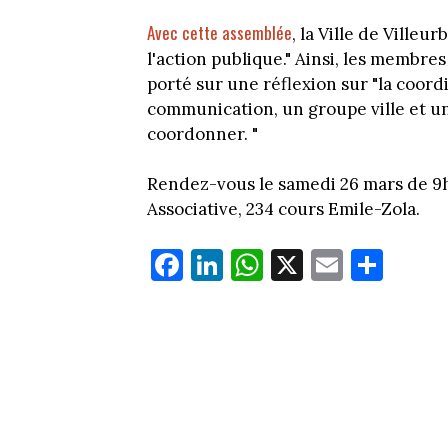
Avec cette assemblée
, la Ville de Ville
l'action publique." Ainsi, les membres
porté sur une réflexion sur "la coordin
communication, un groupe ville et un 
coordonner. "
Rendez-vous le samedi 26 mars de 9h 
Associative, 234 cours Emile-Zola.
Fa
Li
W
X
E
Pa
ce
nk
ha
m
rt
bo
ed
ts
ail
ag
ok
In
Ap
er
p