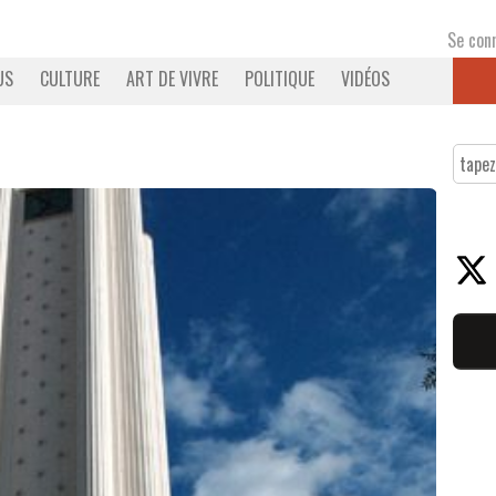
Se con
US
CULTURE
ART DE VIVRE
POLITIQUE
VIDÉOS