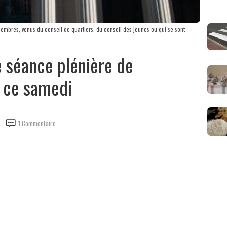
mbres, venus du conseil de quartiers, du conseil des jeunes ou qui se sont
e séance plénière de
 ce samedi
1 Commentaire