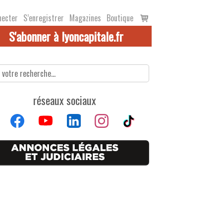
Voir
necter
S’enregistrer
Magazines
Boutique
le
S'abonner à lyoncapitale.fr
panier
réseaux sociaux