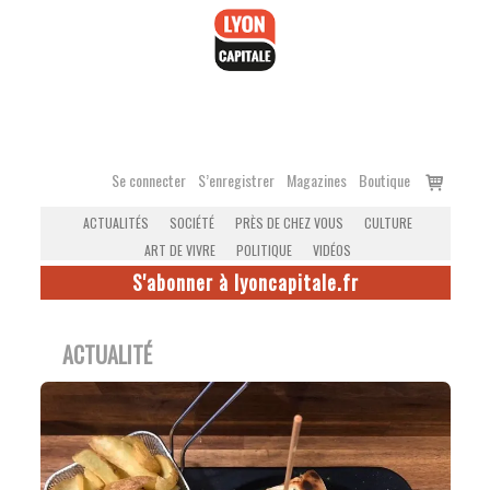
Accéder
au
contenu
Voir
Se connecter
S’enregistrer
Magazines
Boutique
le
ACTUALITÉS
SOCIÉTÉ
PRÈS DE CHEZ VOUS
CULTURE
panier
ART DE VIVRE
POLITIQUE
VIDÉOS
S'abonner à lyoncapitale.fr
ACTUALITÉ