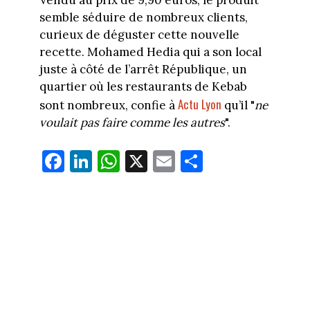
Vendu au prix de 9,90 euros, le produit
semble séduire de nombreux clients,
curieux de déguster cette nouvelle
recette. Mohamed Hedia qui a son local
juste à côté de l’arrêt République, un
quartier où les restaurants de Kebab
Actu Lyon
sont nombreux, confie à
qu’il "
ne
voulait pas faire comme les autres
".
Fa
Li
W
X
E
Pa
ce
nk
ha
m
rt
bo
ed
ts
ail
ag
ok
In
Ap
er
p