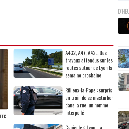
D'HE
A432, A47, A42… Des
travaux attendus sur les
routes autour de Lyon la
semaine prochaine
Rillieux-la-Pape : surpris
en train de se masturber
dans la rue, un homme
interpellé
rre
Canicule à Lyon : la