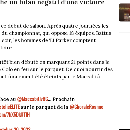
che un bilan négatif d’une victoire
n ce début de saison. Après quatre journées les
ce du championnat, qui oppose 18 équipes. Battus
di soir, les hommes de TJ Parker comptent
toire.
plutôt bien débuté en marquant 21 points dans le
Colo en feu sur le parquet. De quoi nourrir des
 ont finalement été éteints par le Maccabi à
@MaccabitlvBC
face au
... Prochain
tclicELITE
@ChoraleRoanne
sur le parquet de la
.com/7hX5DkUTIH
ctober 20, 2022