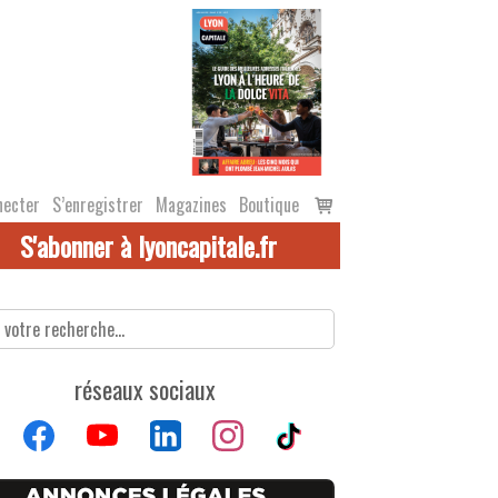
Voir
necter
S’enregistrer
Magazines
Boutique
le
S'abonner à lyoncapitale.fr
panier
réseaux sociaux