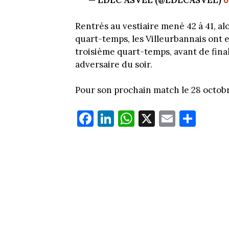
— LDLC ASVEL (@LDLCASVEL)
Rentrés au vestiaire mené 42 à 41, alo
quart-temps, les Villeurbannais ont 
troisième quart-temps, avant de final
adversaire du soir.
Pour son prochain match le 28 octobre
Fa
Li
W
X
E
Pa
ce
nk
ha
m
rt
bo
ed
ts
ail
ag
ok
In
Ap
er
p