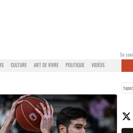
Se con
US
CULTURE
ART DE VIVRE
POLITIQUE
VIDÉOS