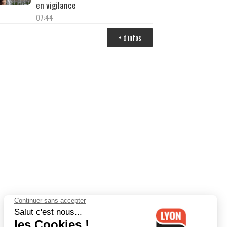
en vigilance
07:44
+ d'infos