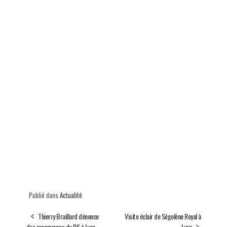
Publié dans
Actualité
Thierry Braillard dénonce
Visite éclair de Ségolène Royal à
des manœuvres du PS à Lyon
Lyon