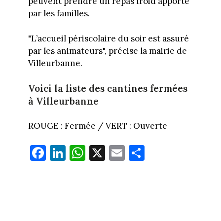
peuvent prendre un repas froid apporté
par les familles.
"L’accueil périscolaire du soir est assuré
par les animateurs", précise la mairie de
Villeurbanne.
Voici la liste des cantines fermées
à Villeurbanne
ROUGE : Fermée / VERT : Ouverte
Fa
Li
W
X
E
Pa
ce
nk
ha
m
rt
bo
ed
ts
ail
ag
ok
In
Ap
er
p