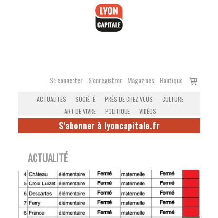
Accéder
au
contenu
Voir
Se connecter
S’enregistrer
Magazines
Boutique
le
ACTUALITÉS
SOCIÉTÉ
PRÈS DE CHEZ VOUS
CULTURE
panier
ART DE VIVRE
POLITIQUE
VIDÉOS
S'abonner à lyoncapitale.fr
ACTUALITÉ