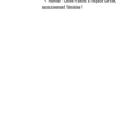
Humour : Céline Frances à l'espace Gerson,
excessivement féminine !