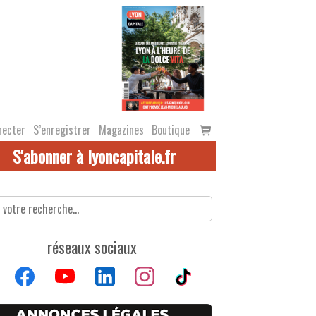
Voir
necter
S’enregistrer
Magazines
Boutique
le
S'abonner à lyoncapitale.fr
panier
réseaux sociaux