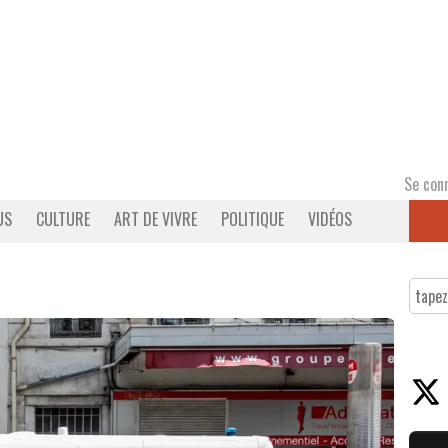
Se con
US
CULTURE
ART DE VIVRE
POLITIQUE
VIDÉOS