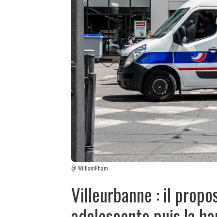
@ WilliamPham
Villeurbanne : il propo
adolescente puis la ha