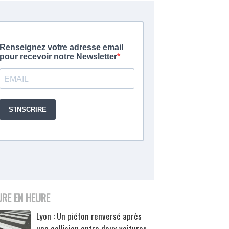
URE EN HEURE
Lyon : Un piéton renversé après
une collision entre deux voitures