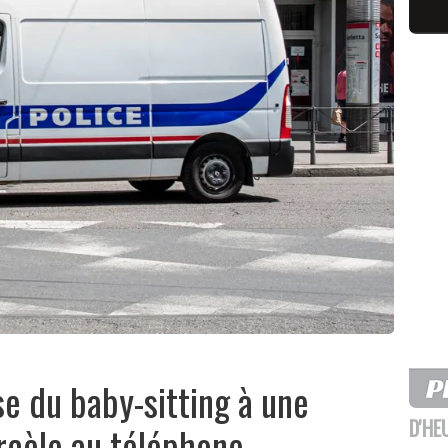
se du baby-sitting à une
D'HE
rcèle au téléphone