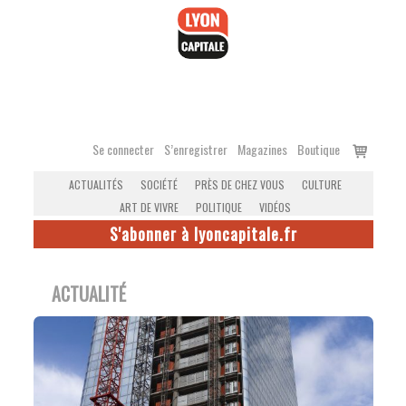
Accéder
au
contenu
Voir
Se connecter
S’enregistrer
Magazines
Boutique
le
ACTUALITÉS
SOCIÉTÉ
PRÈS DE CHEZ VOUS
CULTURE
panier
ART DE VIVRE
POLITIQUE
VIDÉOS
S'abonner à lyoncapitale.fr
ACTUALITÉ