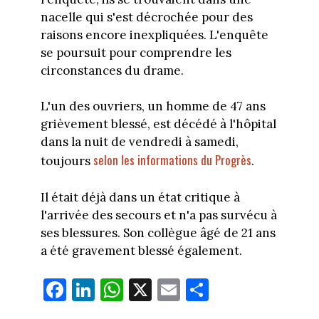
nacelle qui s'est décrochée pour des
raisons encore inexpliquées. L'enquête
se poursuit pour comprendre les
circonstances du drame.
L'un des ouvriers, un homme de 47 ans
grièvement blessé, est décédé à l'hôpital
dans la nuit de vendredi à samedi,
selon les informations du Progrès
toujours
.
Il était déjà dans un état critique à
l'arrivée des secours et n'a pas survécu à
ses blessures. Son collègue âgé de 21 ans
a été gravement blessé également.
Fa
Li
W
X
E
Pa
ce
nk
ha
m
rt