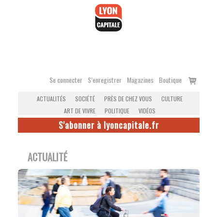
Accéder
au
contenu
Voir
Se connecter
S’enregistrer
Magazines
Boutique
le
ACTUALITÉS
SOCIÉTÉ
PRÈS DE CHEZ VOUS
CULTURE
panier
ART DE VIVRE
POLITIQUE
VIDÉOS
S'abonner à lyoncapitale.fr
ACTUALITÉ