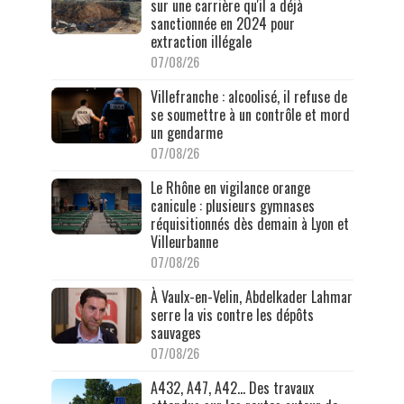
sur une carrière qu'il a déjà
sanctionnée en 2024 pour
extraction illégale
07/08/26
Villefranche : alcoolisé, il refuse de
se soumettre à un contrôle et mord
un gendarme
07/08/26
Le Rhône en vigilance orange
canicule : plusieurs gymnases
réquisitionnés dès demain à Lyon et
Villeurbanne
07/08/26
À Vaulx-en-Velin, Abdelkader Lahmar
serre la vis contre les dépôts
sauvages
07/08/26
A432, A47, A42… Des travaux