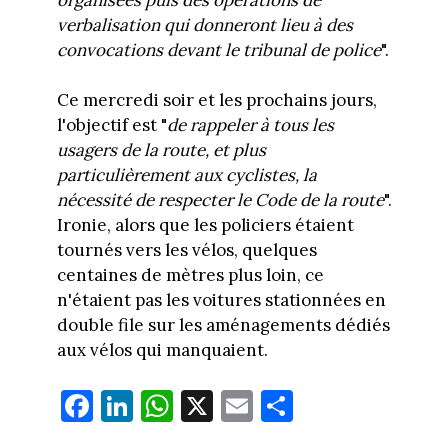
verbalisation qui donneront lieu à des
convocations devant le tribunal de police
".
Ce mercredi soir et les prochains jours,
l'objectif est "
de rappeler à tous les
usagers de la route, et plus
particulièrement aux cyclistes, la
nécessité de respecter le Code de la route
".
Ironie, alors que les policiers étaient
tournés vers les vélos, quelques
centaines de mètres plus loin, ce
n'étaient pas les voitures stationnées en
double file sur les aménagements dédiés
aux vélos qui manquaient.
Fa
Li
W
X
E
Pa
ce
nk
ha
m
rt