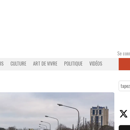
Se con
US
CULTURE
ART DE VIVRE
POLITIQUE
VIDÉOS