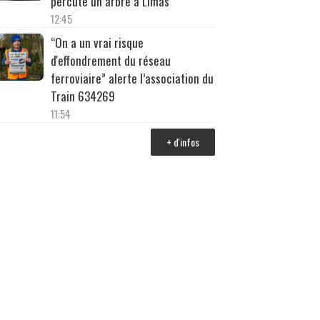
percuté un arbre à Limas
12:45
“On a un vrai risque
d'effondrement du réseau
ferroviaire” alerte l’association du
Train 634269
11:54
+ d'infos