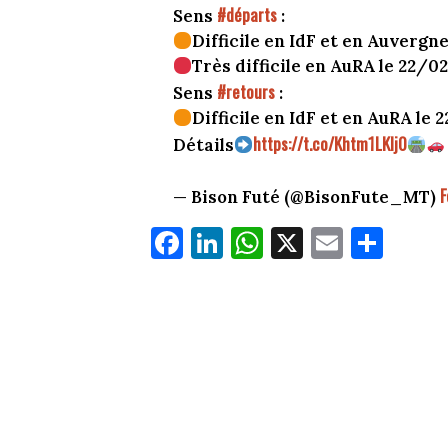
#départs
Sens
:
Difficile en IdF et en Auvergn
Très difficile en AuRA le 22/02
#retours
Sens
:
Difficile en IdF et en AuRA le 
https://t.co/Khtm1LKIj0
Détails
F
— Bison Futé (@BisonFute_MT)
Fa
Li
W
X
E
Pa
ce
nk
ha
m
rt
bo
ed
ts
ail
ag
ok
In
Ap
er
p