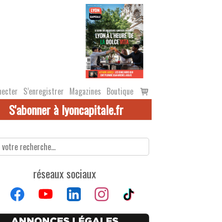
Voir
necter
S’enregistrer
Magazines
Boutique
le
S'abonner à lyoncapitale.fr
panier
réseaux sociaux