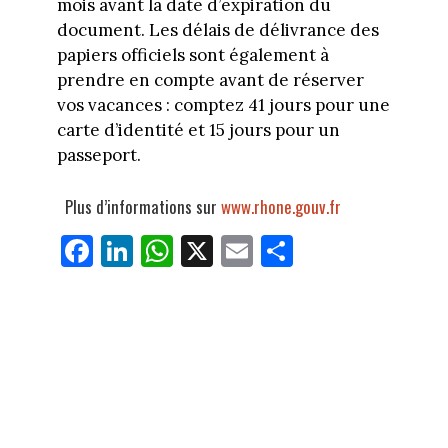
mois avant la date d’expiration du
document. Les délais de délivrance des
papiers officiels sont également à
prendre en compte avant de réserver
vos vacances : comptez 41 jours pour une
carte d’identité et 15 jours pour un
passeport.
Plus d’informations sur
www.rhone.gouv.fr
Fa
Li
W
X
E
Pa
ce
nk
ha
m
rt
bo
ed
ts
ail
ag
ok
In
Ap
er
p