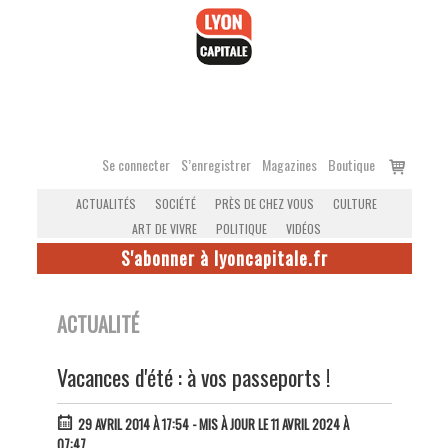
Accéder
au
contenu
Voir
Se connecter
S’enregistrer
Magazines
Boutique
le
ACTUALITÉS
SOCIÉTÉ
PRÈS DE CHEZ VOUS
CULTURE
panier
ART DE VIVRE
POLITIQUE
VIDÉOS
S'abonner à lyoncapitale.fr
ACTUALITÉ
Vacances d'été : à vos passeports !
29 AVRIL 2014 À 17:54
- MIS À JOUR LE 11 AVRIL 2024 À
07:47