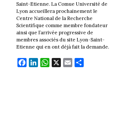
Saint-Etienne. La Comue Université de
Lyon accueillera prochainement le
Centre National de la Recherche
Scientifique comme membre fondateur
ainsi que l’arrivée progressive de
membres associés du site Lyon-Saint-
Etienne qui en ont déjà fait la demande.
Fa
Li
W
X
E
Pa
ce
nk
ha
m
rt
bo
ed
ts
ail
ag
ok
In
Ap
er
p