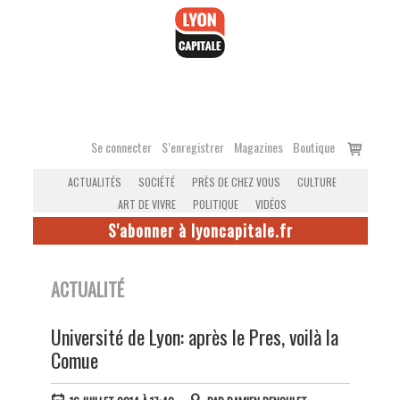
Accéder
au
contenu
Voir
Se connecter
S’enregistrer
Magazines
Boutique
le
ACTUALITÉS
SOCIÉTÉ
PRÈS DE CHEZ VOUS
CULTURE
panier
ART DE VIVRE
POLITIQUE
VIDÉOS
S'abonner à lyoncapitale.fr
ACTUALITÉ
Université de Lyon: après le Pres, voilà la
Comue