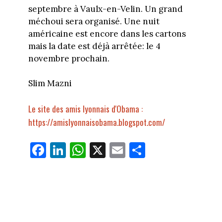
septembre à Vaulx-en-Velin. Un grand
méchoui sera organisé. Une nuit
américaine est encore dans les cartons
mais la date est déjà arrêtée: le 4
novembre prochain.
Slim Mazni
Le site des amis lyonnais d'Obama :
https://amislyonnaisobama.blogspot.com/
Fa
Li
W
X
E
Pa
ce
nk
ha
m
rt
bo
ed
ts
ail
ag
ok
In
Ap
er
p