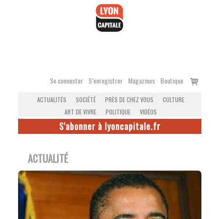
Accéder
au
contenu
Voir
Se connecter
S’enregistrer
Magazines
Boutique
le
ACTUALITÉS
SOCIÉTÉ
PRÈS DE CHEZ VOUS
CULTURE
panier
ART DE VIVRE
POLITIQUE
VIDÉOS
S'abonner à lyoncapitale.fr
ACTUALITÉ