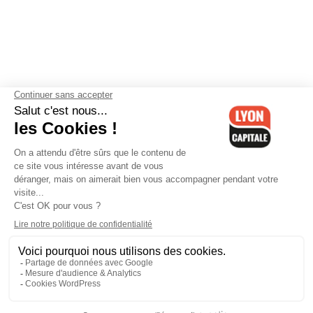
Contactez-nous
-
Mentions légales
-
CGV
-
Politique de
confidentialité
-
Gestion des cookies
-
Lyon Capitale TV
-
Archives
Lyon Capitale
Lyon Capitale - 51 avenue Maréchal Foch - CS 40091 - 69456 Lyon