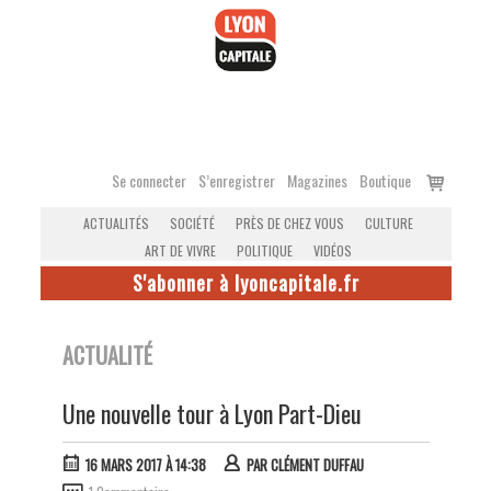
Accéder
au
contenu
Voir
Se connecter
S’enregistrer
Magazines
Boutique
le
ACTUALITÉS
SOCIÉTÉ
PRÈS DE CHEZ VOUS
CULTURE
panier
ART DE VIVRE
POLITIQUE
VIDÉOS
S'abonner à lyoncapitale.fr
ACTUALITÉ
Une nouvelle tour à Lyon Part-Dieu
16 MARS 2017 À 14:38
PAR
CLÉMENT DUFFAU